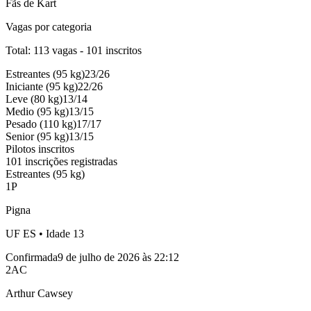
Fãs de Kart
Vagas por categoria
Total:
113
vagas -
101
inscritos
Estreantes
(
95
kg)
23
/
26
Iniciante
(
95
kg)
22
/
26
Leve
(
80
kg)
13
/
14
Medio
(
95
kg)
13
/
15
Pesado
(
110
kg)
17
/
17
Senior
(
95
kg)
13
/
15
Pilotos inscritos
101 inscrições registradas
Estreantes (95 kg)
1
P
Pigna
UF
ES
• Idade
13
Confirmada
9 de julho de 2026 às 22:12
2
AC
Arthur Cawsey