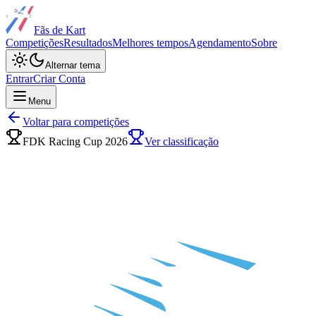
Fãs de Kart
Competições
Resultados
Melhores tempos
Agendamento
Sobre
Alternar tema
Entrar
Criar Conta
Menu
Voltar para competições
FDK Racing Cup 2026
Ver classificação